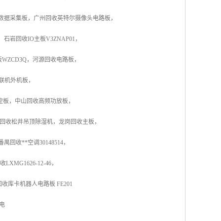
数据采集板，广州回收英特尔摄像头电路板，
，石岩回收IO主板
V3ZNAP01，
41主板WZCD3Q，河源回收电路板，
多联机外机板，
数控板，中山回收高频功放板，
北回收松井吊顶除
湿机，龙岗回收主板，
回收**空调30148514，
MG1626-12-46，
收库卡机器人电路板 FE201
电