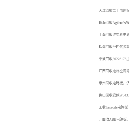
天津回收二手电路板，
珠海回收Agilent/
上海回收注塑机电路
珠海回收**四代多联
宁波回收3022617
江西回收电梯空
调
惠州回收电路板，济
佛山回收变频W8433
回收fresscale电路
，回收ABB电路板，