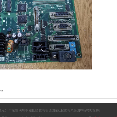
com
地点： 广东省 深圳市 福田区 园岭街道园东社区园岭八街园岭新村92栋103