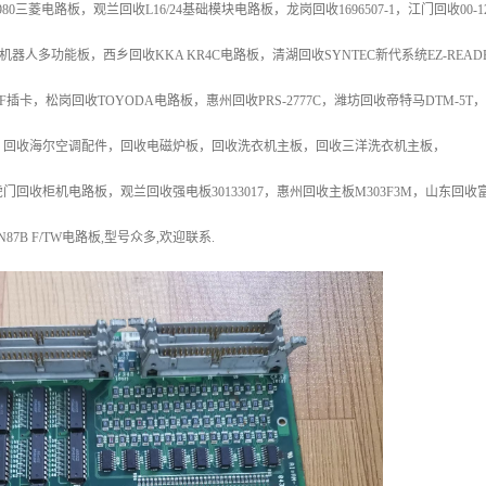
80三菱电路板，观兰回收L16/24基础模块电路板，龙岗回收1696507-1，江门回收00
-
机器人多功能板，西乡回收KKA KR4C电路板，清湖回收SYNTEC新代系统
EZ-REA
插卡，松岗回收TOYODA电路板，惠州回收PRS-2777C，
潍坊回收帝特马DTM-5T
，回收海尔空调配件，回收电磁炉板，回
收洗衣机主板，回收三洋洗衣机主板，
虎门回收柜机电路板，观兰回收强电板
30133017，惠州回收主板M303F3M，山东
N87B F/TW电路
板,型号众多,欢迎联系.