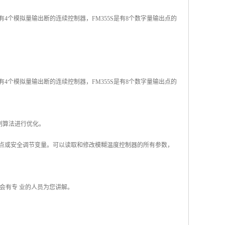
是有4个模拟量输出断的连续控制器，FM355S是有8个数字量输出点的
是有4个模拟量输出断的连续控制器，FM355S是有8个数字量输出点的
制算法进行优化。
定点或安全调节变量。可以读取和修改模糊温度控制器的所有参数，
会有专 业的人员为您讲解。