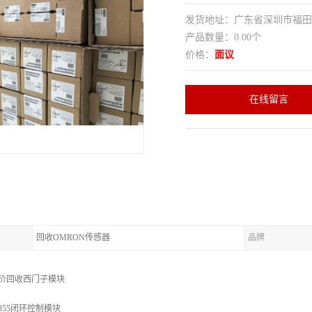
发货地址：广东省深圳市福
产品数量：0.00个
价格：
面议
在线留言
回收OMRON传感器
品牌
价回收西门子模块
355闭环控制模块