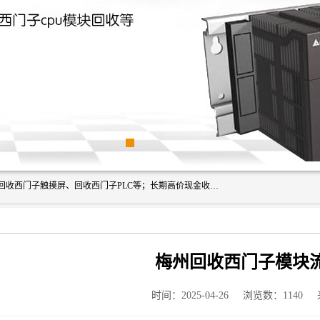
深圳市福田区诚芯源电子商行主营业务：回收西门子模块、回收西门子触摸屏、回收西门子PLC等；长期高价现金收购个人和工厂库存电子元件，我们以努力处事、以诚信待人，能迅速为客户消化库存、减少仓储、回笼资金，我们交易灵活方便，现金支付，价格合 理，尽量满足客户的要求，提供一条龙服务。
梅州回收西门子模块
时间：2025-04-26
浏览数：1140